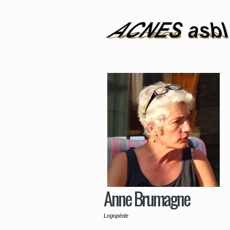
Anne Brumagne
Logopède