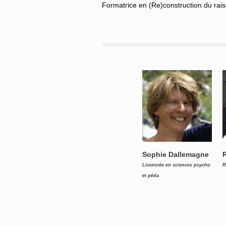
Formatrice en (Re)construction du ra
Sophie Dallemagne
R
Licenciée en sciences psycho
R
et péda